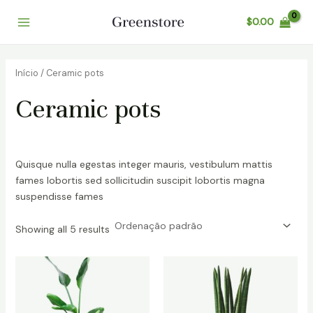
Ir
Main
$
0.00
para
Menu
o
conteúdo
Início
/ Ceramic pots
Ceramic pots
Quisque nulla egestas integer mauris, vestibulum mattis
fames lobortis sed sollicitudin suscipit lobortis magna
suspendisse fames
Showing all 5 results