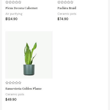
Avaliação
Avaliação
Ficus Decora Cabernet
Pachira Braid
0
0
de
de
Air purifying
Ceramic pots
5
5
$
124.90
$
74.90
Avaliação
Sansevieria Golden Flame
0
de
Ceramic pots
5
$
49.90