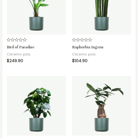
Avaliação
Avaliação
Bird of Paradise
Euphorbia Ingens
0
0
de
de
Ceramic pots
Ceramic pots
5
5
$
249.90
$
104.90